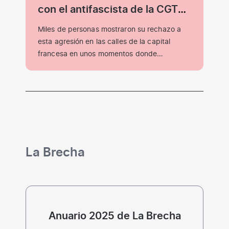
con el antifascista de la CGT
francesa apuñalado en París
Miles de personas mostraron su rechazo a
durante la proyección de una
esta agresión en las calles de la capital
película.
francesa en unos momentos donde…
La Brecha
Anuario 2025 de La Brecha