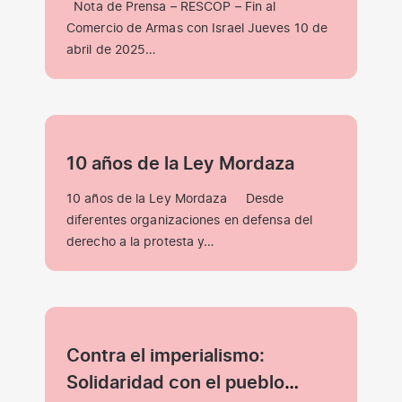
Nota de Prensa – RESCOP – Fin al
apoyo de Maersk y la
Comercio de Armas con Israel Jueves 10 de
complicidad de los puertos de
abril de 2025…
Barcelona, Valencia y
Algeciras.
10 años de la Ley Mordaza
10 años de la Ley Mordaza Desde
diferentes organizaciones en defensa del
derecho a la protesta y…
Contra el imperialismo:
Solidaridad con el pueblo