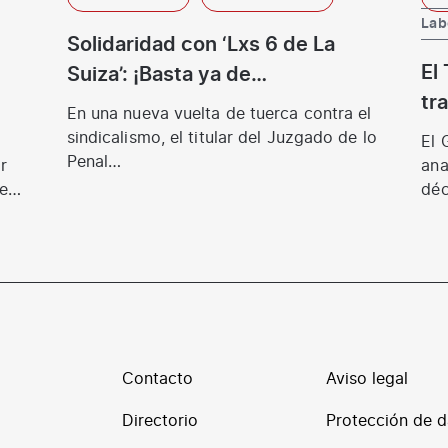
Lab
Solidaridad con ‘Lxs 6 de La
El
Suiza’: ¡Basta ya de
tr
persecución! ¡Hacer
En una nueva vuelta de tuerca contra el
co
sindicalismo no es delito!
sindicalismo, el titular del Juzgado de lo
El 
co
Penal…
r
ana
e
déc
em
inf
Contacto
Aviso legal
Directorio
Protección de d