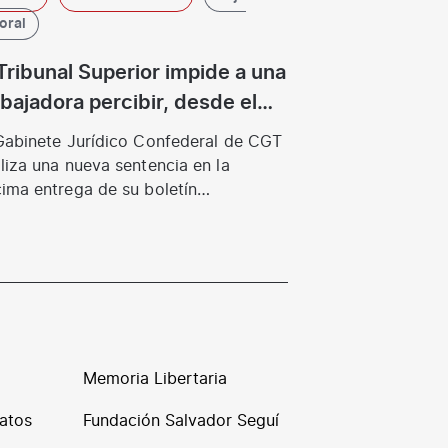
oral
 Tribunal Superior impide a una
abajadora percibir, desde el
mienzo de su baja laboral, el
Gabinete Jurídico Confederal de CGT
mplemento de mejora IT de la
liza una nueva sentencia en la
ima entrega de su boletín
presa.
ormativo.
Memoria Libertaria
atos
Fundación Salvador Seguí