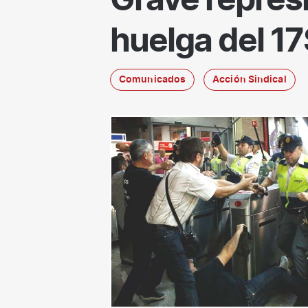
Grave represi
huelga del 17
Comunicados
Acción Sindical