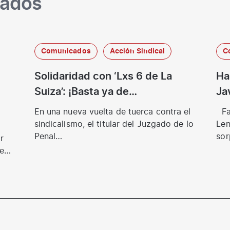
nados
Comunicados
Acción Sindical
C
Solidaridad con ‘Lxs 6 de La
Ha
Suiza’: ¡Basta ya de
Ja
persecución! ¡Hacer
En una nueva vuelta de tuerca contra el
Fal
sindicalismo no es delito!
sindicalismo, el titular del Juzgado de lo
Len
Penal…
sor
r
fal
e