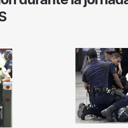
ón durante la jornad
S