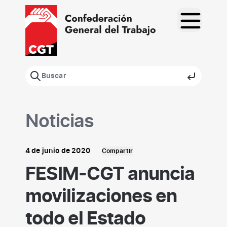
Saltar
al
contenido
Noticias
4 de junio de 2020
Compartir
FESIM-CGT anuncia
movilizaciones en
todo el Estado