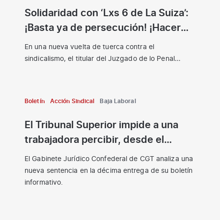
Solidaridad con ‘Lxs 6 de La Suiza’:
¡Basta ya de persecución! ¡Hacer
sindicalismo no es delito!
En una nueva vuelta de tuerca contra el
sindicalismo, el titular del Juzgado de lo Penal…
Boletín
Acción Sindical
Baja Laboral
El Tribunal Superior impide a una
trabajadora percibir, desde el
comienzo de su baja laboral, el
El Gabinete Jurídico Confederal de CGT analiza una
complemento de mejora IT de la
nueva sentencia en la décima entrega de su boletín
empresa.
informativo.